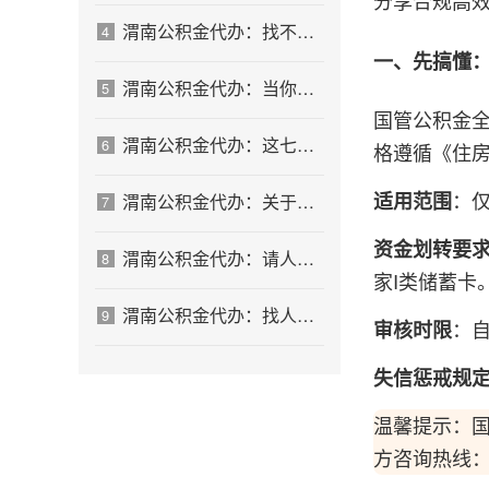
分享合规高
渭南公积金代办：找不找代办的最终判断标准
4
一、先搞懂
渭南公积金代办：当你犹豫要不要找人时，先看自己符合这几点吗
5
国管公积金全
渭南公积金代办：这七种情况，你真的不用找代办
6
格遵循《住
：
适用范围
渭南公积金代办：关于找代办这件事的常见疑问，一次性说清楚
7
资金划转要
渭南公积金代办：请人办之前，自己先做这几步
8
家I类储蓄卡
渭南公积金代办：找人办不是放弃，是换一种方式解决
9
：
审核时限
失信惩戒规
温馨提示：
方咨询热线：6