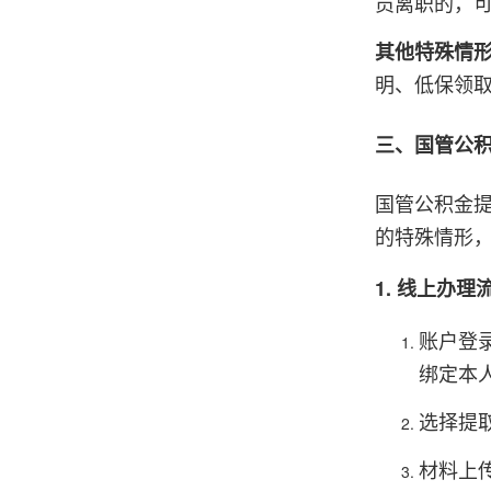
员离职的，
其他特殊情
明、低保领
三、国管公
国管公积金
的特殊情形
1. 线上办
账户登
绑定本
选择提
材料上