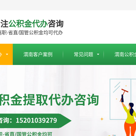
专注
公积金代办
咨询
离职-省直/国管公积金均可代办
办
渭南客户案例
常见问题
渭南公积