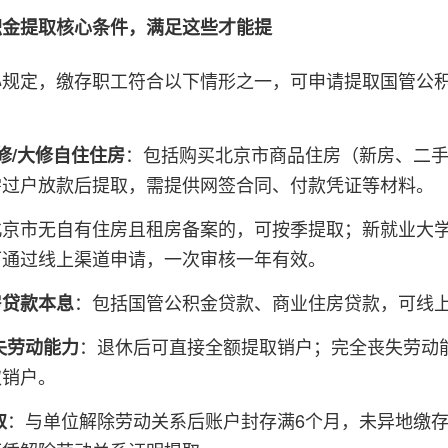
积金提取核心条件，满足这些才能提
心规定，缴存职工符合以下情形之一，可申请提取国管公
：包括购买北京市商品住房（新房、二
翻修/大修自住住房
需过户放款后提取，需提供网签合同、付款凭证等材料。
北京市无自有住房且租房备案的，可按季提取；新就业大
可通过线上渠道申请，一次审核一年有效。
：包括国管公积金贷款、商业住房贷款，可线
房贷款本息
：退休后可直接全额提取销户；完全丧失劳动
失劳动能力
取销户。
：与单位解除劳动关系后账户封存满6个月，未异地缴
取