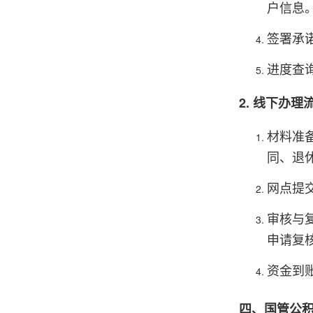
户信息
签署承
进度查
2. 线下办
材料准
同、退
网点提
审核与
申请复
资金到
四、国管公