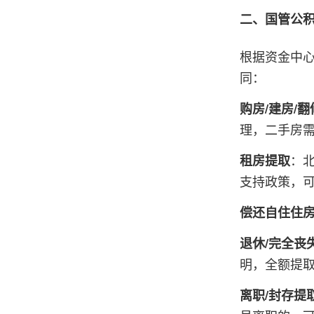
二、国管公
根据资金中
同：
购房/建房/
理，二手房
：
租房提取
支持政策，
偿还自住住
退休/完全丧
明，全额提
离职/封存提