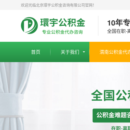
欢迎光临北京環宇公积金咨询有限公司官网！
10年
全国在职-
首页
关于我们
渭南公积金代