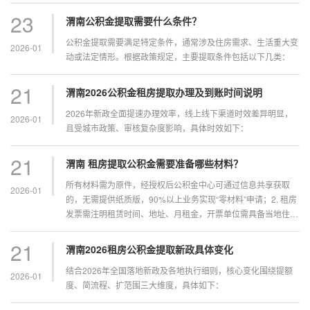
23
渭南公积金提取需要什么条件？
公积金提取需要满足特定条件，通常涉及住房需求、生活重大变
2026-01
动或法定情形。根据政策规定，主要提取条件包括以下几类：
21
渭南2026公积金租房提取办理及到账时间说明
2026年新政全面提速办理效率，线上线下渠道时效差异明显，
2026-01
且受城市政策、审核复杂度影响，具体时效如下：
21
渭南 租房提取公积金需要准备哪些材料？
所有材料需为原件，经授权后公积金中心可通过信息共享获取
2026-01
的，无需提供纸质版，90%以上业务实现“零材料”申请；2. 租房
发票需注明租赁时间、地址、月租金，开票单位需具备当地住房
租赁资质，否则无效；3. 各地材料要求存在细微差异，灵活就业
缴存人、新市民等群体提取，可咨询当地公积金中心...
21
渭南2026租房公积金提取新政具体变化
结合2026年全国落地新政及各地执行细则，核心变化围绕提额
2026-01
度、简流程、扩范围三大维度，具体如下：