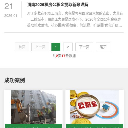
21
渭南2026租房公积金提取新政详解
对于多数在职职工而言，房租是每月固定且大额的支出，尤其在
2026-01
一二线城市，租房压力更是居高不下。2026年全国公积金租房
提取新政落地，核心围绕“提额度、简流程、扩范围”优化升级，
让租房族能更便捷地享受公积金福利。但新政下各地执行标准不
一，线上核验、额度核算等细节仍困扰不少人。環宇咨询凭...
首页
上一页
1
2
下一页
尾页
共
2
页
17
条数据
成功案例