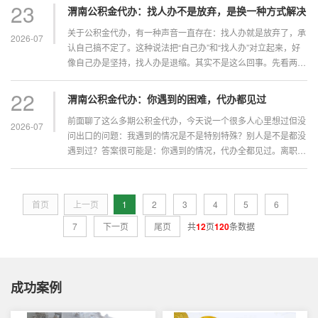
表里。如果在，点进去看看它给出的在线办理说明，了解这项...
23
渭南公积金代办：找人办不是放弃，是换一种方式解决
关于公积金代办，有一种声音一直存在：找人办就是放弃了，承
2026-07
认自己搞不定了。这种说法把“自己办”和“找人办”对立起来，好
像自己办是坚持，找人办是退缩。其实不是这么回事。先看两种
思路的区别自己办的逻辑是：我要学会这件事，然后自己把它做
完。找人办的逻辑是：我要把这件事做完，不一定非得自己...
22
渭南公积金代办：你遇到的困难，代办都见过
前面聊了这么多期公积金代办，今天说一个很多人心里想过但没
2026-07
问出口的问题：我遇到的情况是不是特别特殊？别人是不是都没
遇到过？答案很可能是：你遇到的情况，代办全都见过。离职证
明找不到你离职的时候没注意保存，现在想取公积金发现没了。
原单位还在，人事愿意配合重开，那就没问题。但如果原单位
已...
首页
上一页
1
2
3
4
5
6
7
下一页
尾页
共
12
页
120
条数据
成功案例