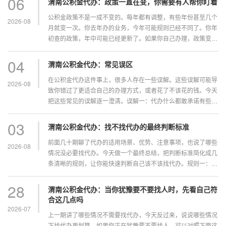
06
渭南公积金代办：政策一直在变，你需要有人帮你盯着
果...
公积金政策不是一成不变的。每年都有调整，有些年份甚至几个
2026-08
月就变一次。你去年办的业务，今年可能规则已经不同了。你年
初查的政策，年中可能已经更新了。如果你自己办理，政策变化
是一个需要特别关注的因素。今天说说政策变化这件事。最近的
变化有哪些租房提取额度提高了。今年很多城市上调了租房提
04
渭南公积金代办：常见误区
取...
在公积金代办这件事上，很多人存在一些误解。这些误解可能导
2026-08
致你错过了更适合自己的办理方式，或者花了不该花的钱。今天
把这些常见的误解逐一澄清。误解一：代办什么都敢承诺有些人
接触过一些不正规的中介，听他们说过“百分百包过”“什么情况都
能办”之类的话，就以为代办都是这样操作的。其实正规代...
03
渭南公积金代办：找不找代办的最终判断标准
前面几十期聊了代办的适用场景、优势、注意事项，也说了哪些
2026-08
情况没必要找代办。今天做一个最终总结，把判断标准简化成几
条清晰的规则，让你能快速判断自己该不该找代办。规则一：业
务难度决定基础判断如果你的业务属于简单类型，账户状态正
常，材料齐全，城市支持线上办理，那优先考虑自己办。复杂业
28
渭南公积金代办：当你犹豫要不要找人时，先看自己符
务...
合这几点吗
2026-07
上一期讲了哪些情况不需要找代办，今天反过来，说说哪些情况
下找代办更划算。如果你正在犹豫要不要找人，可以对照下面这