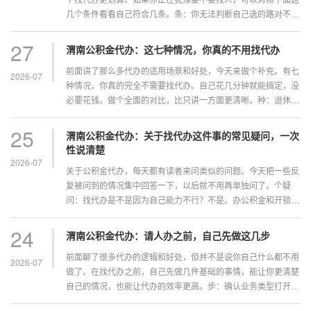
几个条件看看自己符合几条。条：你无法判断自己选的路对不对
公积金业务通常不止一条路可走。租房提取有有发票和无发票的
通道。离职提取的办理条件与户口性质相关。跨省转移要区分
27
渭南公积金代办：这七种情况，你真的不用找代办
线...
前面讲了那么多代办的适用场景和好处，今天来做个补充。有七
2026-07
种情况，你真的完全不需要找代办。自己花几分钟就能搞定，没
必要花钱。做个全面的对比，比只讲一方面更清晰。种：退休提
取你已经办理了退休手续，想把公积金账户里的钱全部取出来。
这是最直接的提取业务，所有城市都支持，而且流程极其简
25
渭南公积金代办：关于找代办这件事的常见疑问，一次
单。...
性说清楚
2026-07
关于公积金代办，每天都有读者来问类似的问题。今天把一些反
复被问到的情况集中回答一下，以后就不用再单独问了。个疑
问：找代办是不是因为自己能力不行？不是。办公积金和开锁、
修电脑、疏通下水道是一个逻辑。你不懂锁芯结构，不代表你能
力不行。你修不好电脑，不代表你能力不行。只是这些事不在你
24
渭南公积金代办：请人办之前，自己先做这几步
的...
前面聊了很多代办的逻辑和好处，但并不是说你自己什么都不用
2026-07
做了。在找代办之前，自己先做几件基础的事情，能让你更清楚
自己的情况，也能让代办的效率更高。步：确认业务类型打开你
所在城市的公积金APP，看看自己要办的业务在不在常用功能列