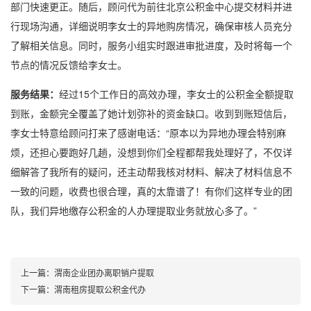
部门快速更正。随后，顾问代为前往北京公积金中心提交材料并进
行现场沟通，详细说明李女士的异地购房情况，确保审核人员充分
了解相关信息。同时，服务小组实时跟进审批进度，及时将每一个
节点的情况反馈给李女士。
服务结果：
经过15个工作日的高效办理，李女士的公积金全额提取
到账，金额完全覆盖了她计划弥补的资金缺口。收到到账短信后，
李女士特意给顾问打来了感谢电话：“原本以为异地办理会特别麻
烦，还担心要跑好几趟，没想到你们全程都帮我处理好了，不仅详
细解答了我所有的疑问，还主动帮我核对材料、解决了材料信息不
一致的问题，收费也很合理，真的太靠谱了！有你们这样专业的团
队，我们异地缴存公积金的人办理提取业务就放心多了。”
上一篇：
渭南企业团办离职销户提取
下一篇：
渭南租房提取公积金代办