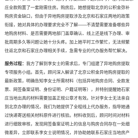
庄全款购置了一套刚需住房。购房后，她想提取北京的公积金弥补
购房资金缺口，但由于异地购房提取涉及北京和石家庄两地的政策
衔接，她对具体的办理要求完全不了解——不清楚需要准备哪些异
地购房材料、是否需要两地部门盖章确认、线上还是线下办理、审
批周期多久等问题让她十分头疼。加上她平时工作繁忙，无法频繁
往返北京和石家庄办理相关手续，急需专业的代办服务帮忙解决。
服务过程：
我方了解到李女士的需求后，专门组建了异地购房提取
专项服务小组。首先，顾问深入解读了北京公积金异地购房提取的
最新政策，明确告知李女士所需材料（包括异地购房合同、全款发
票、网签备案证明、身份证明、户籍证明等），并特别提醒她石家
庄当地出具的材料需要加盖正规公章才有效。针对李女士无法亲自
到北京办理的情况，我们为她提供了全程线上代办服务，指导她通
过快递寄送相关材料原件进行核验。材料收到后，顾问时间对材料
进行细致审核，发现网签备案证明上的信息与购房合同存在一处细
微差异，立即联系李女士说明情况，并协助她联系石家庄当地房产